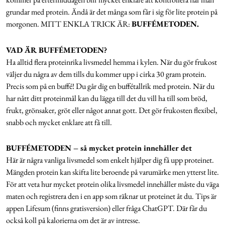
grundar med protein. Ändå är det många som får i sig för lite protein på
morgonen. MITT ENKLA TRICK ÄR:
BUFFÉMETODEN.
VAD ÄR BUFFÉMETODEN?
Ha alltid flera proteinrika livsmedel hemma i kylen. När du gör frukost
väljer du några av dem tills du kommer upp i cirka 30 gram protein.
Precis som på en buffé! Du går dig en buffétallrik med protein. När du
har nått ditt proteinmål kan du lägga till det du vill ha till som bröd,
frukt, grönsaker, gröt eller något annat gott. Det gör frukosten flexibel,
snabb och mycket enklare att få till.
BUFFÉMETODEN – så mycket protein innehåller det
Här är några vanliga livsmedel som enkelt hjälper dig få upp proteinet.
Mängden protein kan skifta lite beroende på varumärke men ytterst lite.
För att veta hur mycket protein olika livsmedel innehåller måste du väga
maten och registrera den i en app som räknar ut proteinet åt du. Tips är
appen Lifesum (finns gratisversion) eller fråga ChatGPT. Där får du
också koll på kalorierna om det är av intresse.