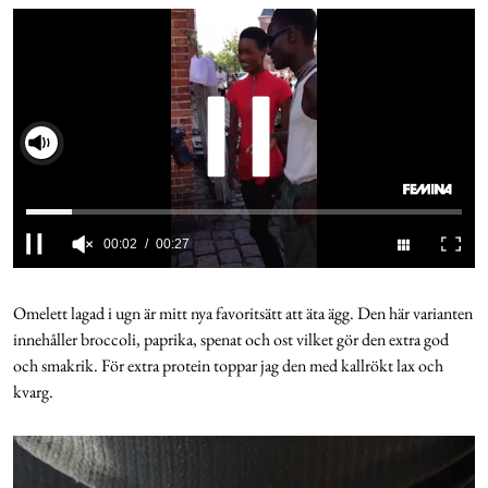
Cookies
Hantera Preferenser
Slå på ljud
Integritetspolicy
Alla Ämnen
0
seconds
of
Omelett lagad i ugn är mitt nya favoritsätt att äta ägg. Den här varianten
27
innehåller broccoli, paprika, spenat och ost vilket gör den extra god
seconds
och smakrik. För extra protein toppar jag den med kallrökt lax och
kvarg.