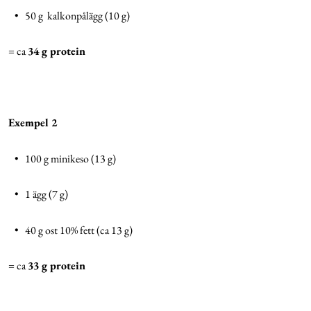
• 50 g kalkonpålägg (10 g)
= ca
34 g protein
Exempel 2
• 100 g minikeso (13 g)
• 1 ägg (7 g)
• 40 g ost 10% fett (ca 13 g)
= ca
33 g protein