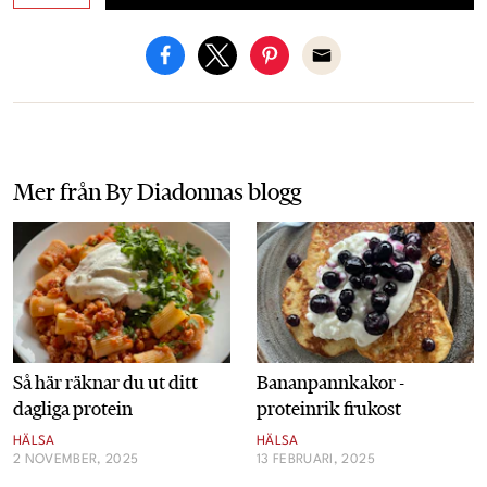
Mer från
By Diadonnas blogg
Så här räknar du ut ditt
Bananpannkakor -
dagliga protein
proteinrik frukost
HÄLSA
HÄLSA
2 NOVEMBER, 2025
13 FEBRUARI, 2025