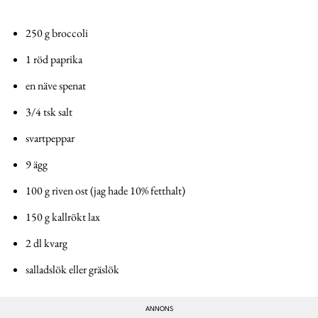
250 g broccoli
1 röd paprika
en näve spenat
3/4 tsk salt
svartpeppar
9 ägg
100 g riven ost (jag hade 10% fetthalt)
150 g kallrökt lax
2 dl kvarg
salladslök eller gräslök