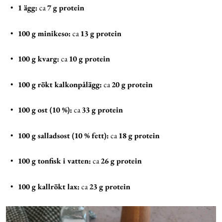
•
1 ägg:
ca
7 g protein
•
100 g minikeso:
ca
13 g protein
•
100 g kvarg:
ca
10 g protein
•
100 g rökt kalkonpålägg:
ca
20 g protein
•
100 g ost (10 %):
ca
33 g protein
•
100 g salladsost (10 % fett):
ca
18 g protein
•
100 g tonfisk i vatten:
ca
26 g protein
•
100 g kallrökt lax:
ca
23 g protein