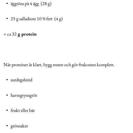
• äggröra på 4 ägg (28 g)
• 25 g salladsost 10 % fett (4 g)
= ca 32
g protein
När proteinet är klart, bygg resten och gör frukosten komplett.
• surdegsbröd
• havregrynsgröt
• frukt eller bär
• grönsaker