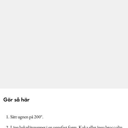
Gör så här
Sätt ugnen på 200°.
Lägg bakplåtspapper i en ugnsfast form. Koka eller ånga broccolin.